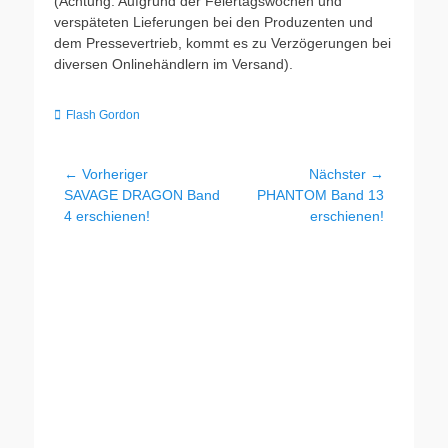
(Achtung: Aufgrund der Feiertagswochen und
verspäteten Lieferungen bei den Produzenten und
dem Pressevertrieb, kommt es zu Verzögerungen bei
diversen Onlinehändlern im Versand).
Kategorien
Flash Gordon
Beitragsnavigation
← Vorheriger
Nächster →
Vorheriger
Nächster
SAVAGE DRAGON Band
PHANTOM Band 13
Beitrag:
Beitrag:
4 erschienen!
erschienen!