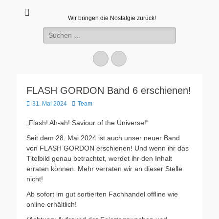
Wir bringen die Nostalgie zurück!
Suchen
nach:
Facebook
E-
Mail
FLASH GORDON Band 6 erschienen!
Veröffentlicht
Autor
31. Mai 2024
Team
am
„Flash! Ah-ah! Saviour of the Universe!“
Seit dem 28. Mai 2024 ist auch unser neuer Band
von FLASH GORDON erschienen! Und wenn ihr das
Titelbild genau betrachtet, werdet ihr den Inhalt
erraten können. Mehr verraten wir an dieser Stelle
nicht!
Ab sofort im gut sortierten Fachhandel offline wie
online erhältlich!