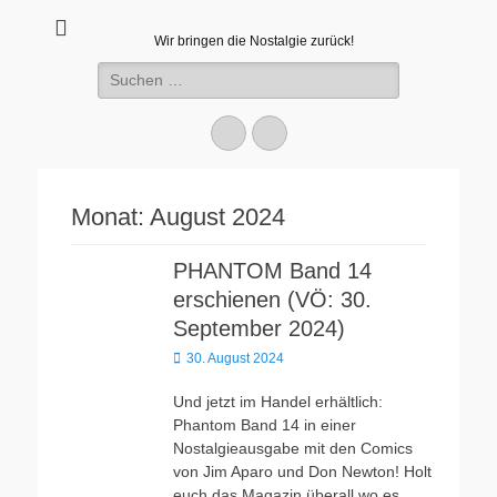
Wir bringen die Nostalgie zurück!
Suchen
nach:
Facebook
E-
Mail
Monat:
August 2024
PHANTOM Band 14
erschienen (VÖ: 30.
September 2024)
Veröffentlicht
30. August 2024
am
Und jetzt im Handel erhältlich:
Phantom Band 14 in einer
Nostalgieausgabe mit den Comics
von Jim Aparo und Don Newton! Holt
euch das Magazin überall wo es