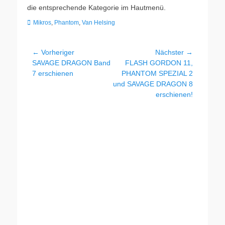
die entsprechende Kategorie im Hautmenü.
Kategorien
Mikros
,
Phantom
,
Van Helsing
Beitragsnavigation
← Vorheriger
Nächster →
Vorheriger
Nächster
SAVAGE DRAGON Band
FLASH GORDON 11,
Beitrag:
Beitrag:
7 erschienen
PHANTOM SPEZIAL 2
und SAVAGE DRAGON 8
erschienen!