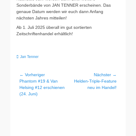
Sonderbände von JAN TENNER erscheinen. Das
genaue Datum werden wir euch dann Anfang
nächsten Jahres mitteilen!
Ab 1. Juli 2025 überall im gut sortierten
Zeitschriftenhandel erhältlich!
Kategorien
Jan Tenner
Beitragsnavigation
← Vorheriger
Nächster →
Vorheriger
Nächster
Phantom #19 & Van
Helden-Triple-Feature
Beitrag:
Beitrag:
Helsing #12 erschienen
neu im Handel!
(24. Juni)