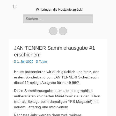
Wir bringen die Nostalgie zurück!
Suchen
nach:
Facebook
E-
Mail
JAN TENNER Sammlerausgabe #1
erschienen!
Veröffentlicht
Autor
1. Juli 2025
Team
am
Heute präsentieren wir euch glücklich und stolz, den
ersten Sonderband von JAN TENNER! Sichert euch
diese112-seitige Ausgabe für nur 9,99€!
Diese Sammlerausgabe beinhaltet die graphisch
aufbereiteten kolorierten Mini-Comics aus den 80ern
(nur als Beilage beim damaligen YPS-Magazin!) mit
neuem Lettering und Info-Seiten!
Nächstes Jahr werden dann zwei weitere