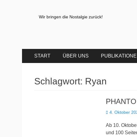
Wir bringen die Nostalgie zurück!
Primäres
Zum
START
ÜBER UNS
PUBLIKATION
Inhalt
Menü
springen
Schlagwort:
Ryan
PHANTOM 
Veröffentlicht
4. Oktober 20
am
Ab 10. Oktobe
und 100 Seit