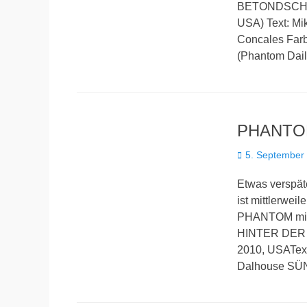
BETONDSCHUNG
USA) Text: Mi
Concales Fa
(Phantom Dail
PHANTOM 
Veröffentlicht
5. September
am
Etwas verspät
ist mittlerwei
PHANTOM mit 
HINTER DER 
2010, USAText
Dalhouse SÜ