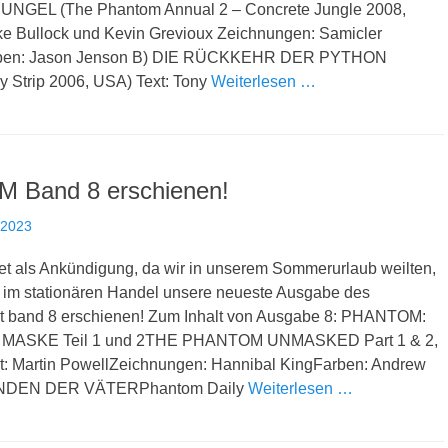
EL (The Phantom Annual 2 – Concrete Jungle 2008,
ke Bullock und Kevin Grevioux Zeichnungen: Samicler
rben: Jason Jenson B) DIE RÜCKKEHR DER PYTHON
y Strip 2006, USA) Text: Tony
Weiterlesen …
Band 8 erschienen!
 2023
et als Ankündigung, da wir in unserem Sommerurlaub weilten,
le im stationären Handel unsere neueste Ausgabe des
band 8 erschienen! Zum Inhalt von Ausgabe 8: PHANTOM:
MASKE Teil 1 und 2THE PHANTOM UNMASKED Part 1 & 2,
: Martin PowellZeichnungen: Hannibal KingFarben: Andrew
NDEN DER VÄTERPhantom Daily
Weiterlesen …