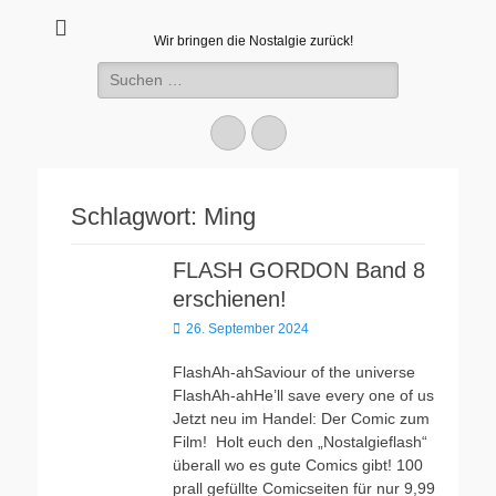
Wir bringen die Nostalgie zurück!
Suchen
nach:
Facebook
E-
Mail
Schlagwort:
Ming
FLASH GORDON Band 8
erschienen!
Veröffentlicht
26. September 2024
am
FlashAh-ahSaviour of the universe
FlashAh-ahHe’ll save every one of us
Jetzt neu im Handel: Der Comic zum
Film! Holt euch den „Nostalgieflash“
überall wo es gute Comics gibt! 100
prall gefüllte Comicseiten für nur 9,99