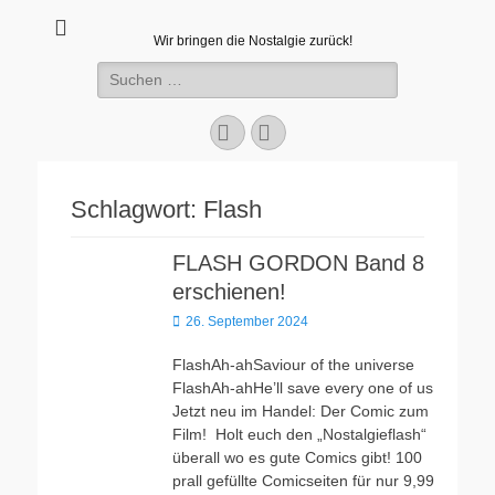
Wir bringen die Nostalgie zurück!
Suchen
nach:
Facebook
E-
Mail
Schlagwort:
Flash
FLASH GORDON Band 8
erschienen!
Veröffentlicht
26. September 2024
am
FlashAh-ahSaviour of the universe
FlashAh-ahHe’ll save every one of us
Jetzt neu im Handel: Der Comic zum
Film! Holt euch den „Nostalgieflash“
überall wo es gute Comics gibt! 100
prall gefüllte Comicseiten für nur 9,99