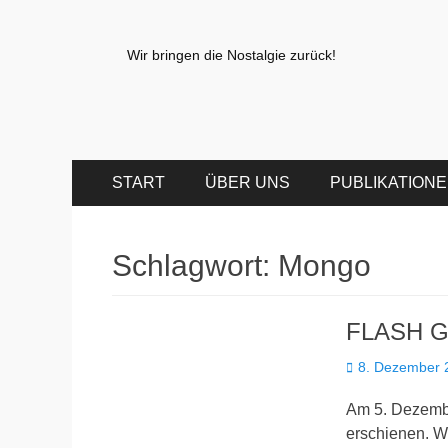
Wir bringen die Nostalgie zurück!
Primäres
Zum
START
ÜBER UNS
PUBLIKATION
Inhalt
Menü
springen
Schlagwort:
Mongo
FLASH G
Veröffentlicht
8. Dezember 
am
Am 5. Dezembe
erschienen. Wi